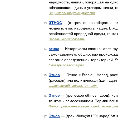
народность, нация), говорящая на од
обладающая единым укладом жизни, к
Энциклопедия культурологии
ЭТНОС
— (от греч. ethnos общество, 
13
людей племя, народность, нация. В хо
особенностей природной среды, контак
Экологический словарь
этнос
— Исторически сложившаяся гр
14
самоназванием, общностью происхожден
связан с определенной территорией. S
Словарь по географии
Этнос
— Этнос ♦ Ethnie Народ, рассма
15
(расовая) или политическая (как нация
Философский словарь Спонвиля
Этнос
— (греческое ethnos народ), ис
16
языком и самосознанием. Термин близ
Иллюстрированный энциклопедический сло
Этнос
— (греч. ἔθνος&#160; народ)&#
17