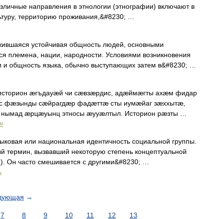
зличные направления в этнологии (этнографии) включают в
льтуру, территорию проживания,&#8230; …
жившаяся устойчивая общность людей, основными
ся племена, нации, народности. Условиями возникновения
и и общность языка, обычно выступающих затем в&#8230; …
 историон æгъдауæй чи сæвзæрдис, адæймæгты ахæм фидар
тнос фæзынды сæйрагдæр фадæттæ сты иумæйаг зæххытæ,
нымад æрцæуынц этносы æууæлтыл. Историон рæзты …
н
языковая или национальная идентичность социальной группы.
ый термин, вызвавший некоторую степень концептуальной
ы). Он часто смешивается с другими&#8230; …
ь
дующая
→
7
8
9
10
11
12
13