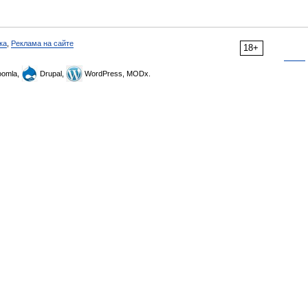
ка
,
Реклама на сайте
18+
omla,
Drupal,
WordPress, MODx.