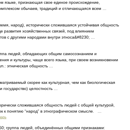
ном языке, признающая свое единое происхождение,
омплексом обычаев, традиций и отличающаяся всем …
племя, народ), исторически сложившаяся устойчивая общность
де развития хозяйственных связей, под влиянием
тов с другими народами внутри этноса&#8230; …
уппа людей, обладающих общим самосознанием и
ия и культуры, чаще всего языка, при своем возникновении
yn.: этническая общность …
триваемый скорее как культурная, чем как биологическая
 и государство) целостность …
торически сложившаяся общность людей с общей культурой,
ок к понятию “народ” в этнографическом смысле. …
варь
160; группа людей, объединённых общими признаками: