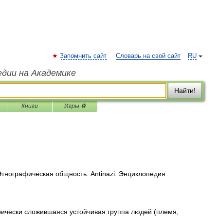
Запомнить сайт
Словарь на свой сайт
RU
едии на Академике
Найти!
Книги
Игры ⚽
 Этнографическая общность. Antinazi. Энциклопедия
орически сложившаяся устойчивая группа людей (племя,