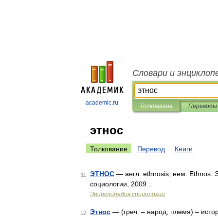
Словари и энциклоп
academic.ru
Толкования
Переводы
этнос
Толкование
Перевод
Книги
ЭТНОС
— англ. ethnosis; нем. Ethnos.
11
социологии, 2009 …
Энциклопедия социологии
Этнос
— (греч. – народ, племя) – ист
12