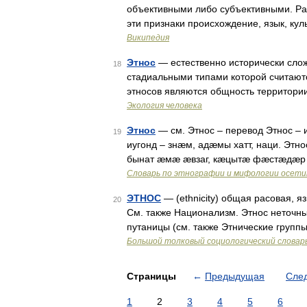
объективными либо субъективными. Ра
эти признаки происхождение, язык, ку
Википедия
Этнос
— естественно исторически сло
18
стадиальными типами которой считают
этносов являются общность территори
Экология человека
Этнос
— см. Этнос – перевод Этнос –
19
иугонд – знæм, адæмы хатт, наци. Э
бынат æмæ æвзаг, кæцытæ фæстæдæр 
Словарь по этнографии и мифологии осети
ЭТНОС
— (ethnicity) общая расовая, 
20
См. также Национализм. Этнос неточн
путаницы (см. также Этнические групп
Большой толковый социологический словар
Страницы
←
Предыдущая
Сле
1
2
3
4
5
6